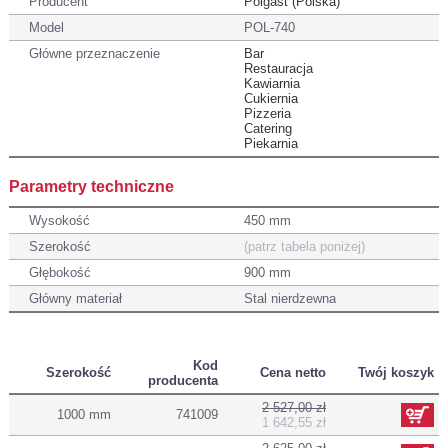
Producent
Polgast (Polska)
Model
POL-740
Główne przeznaczenie
Bar
Restauracja
Kawiarnia
Cukiernia
Pizzeria
Catering
Piekarnia
Parametry techniczne
Wysokość
450 mm
Szerokość
(patrz tabela poniżej)
Głębokość
900 mm
Główny materiał
Stal nierdzewna
Kod
Szerokość
Cena netto
Twój koszyk
producenta
2 527,00 zł
1000 mm
741009
1 642,55 zł