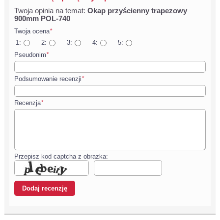
Twoja opinia na temat:
Okap przyścienny trapezowy
900mm POL-740
Twoja ocena
*
1:
2:
3:
4:
5:
Pseudonim
*
Podsumowanie recenzji
*
Recenzja
*
Przepisz kod captcha z obrazka: