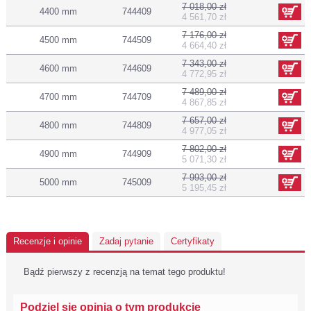
7 018,00 zł
4400 mm
744409
4 561,70 zł
7 176,00 zł
4500 mm
744509
4 664,40 zł
7 343,00 zł
4600 mm
744609
4 772,95 zł
7 489,00 zł
4700 mm
744709
4 867,85 zł
7 657,00 zł
4800 mm
744809
4 977,05 zł
7 802,00 zł
4900 mm
744909
5 071,30 zł
7 993,00 zł
5000 mm
745009
5 195,45 zł
Recenzje i opinie
Zadaj pytanie
Certyfikaty
Bądź pierwszy z recenzją na temat tego produktu!
Podziel się opinią o tym produkcie