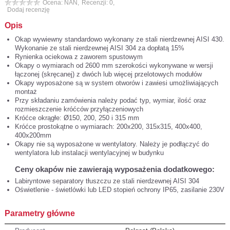
Ocena: NAN,
Recenzji: 0,
Dodaj recenzję
Opis
Okap wywiewny standardowo wykonany ze stali nierdzewnej AISI 430.
Wykonanie ze stali nierdzewnej AISI 304 za dopłatą 15%
Rynienka ociekowa z zaworem spustowym
Okapy o wymiarach od 2600 mm szerokości wykonywane w wersji
łączonej (skręcanej) z dwóch lub więcej przelotowych modułów
Okapy wyposażone są w system otworów i zawiesi umożliwiających
montaż
Przy składaniu zamówienia należy podać typ, wymiar, ilość oraz
rozmieszczenie króćców przyłączeniowych
Króćce okrągłe: Ø150, 200, 250 i 315 mm
Króćce prostokątne o wymiarach: 200x200, 315x315, 400x400,
400x200mm
Okapy nie są wyposażone w wentylatory. Należy je podłączyć do
wentylatora lub instalacji wentylacyjnej w budynku
Ceny okapów nie zawierają wyposażenia dodatkowego:
Labiryntowe separatory tłuszczu ze stali nierdzewnej AISI 304
Oświetlenie - świetlówki lub LED stopień ochrony IP65, zasilanie 230V
Parametry główne