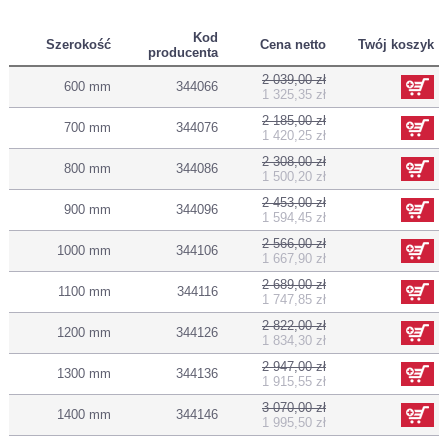
Kod
Szerokość
Cena netto
Twój koszyk
producenta
2 039,00 zł
600 mm
344066
1 325,35 zł
2 185,00 zł
700 mm
344076
1 420,25 zł
2 308,00 zł
800 mm
344086
1 500,20 zł
2 453,00 zł
900 mm
344096
1 594,45 zł
2 566,00 zł
1000 mm
344106
1 667,90 zł
2 689,00 zł
1100 mm
344116
1 747,85 zł
2 822,00 zł
1200 mm
344126
1 834,30 zł
2 947,00 zł
1300 mm
344136
1 915,55 zł
3 070,00 zł
1400 mm
344146
1 995,50 zł