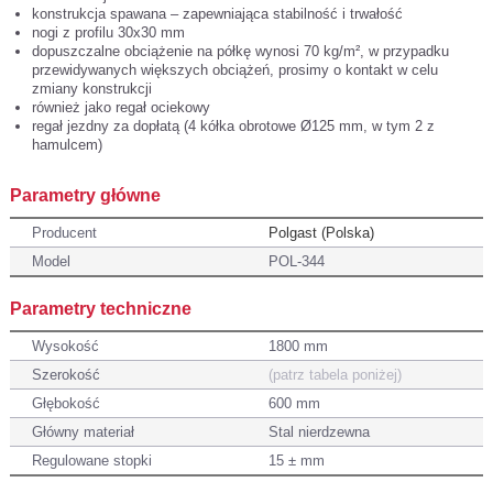
konstrukcja spawana – zapewniająca stabilność i trwałość
nogi z profilu 30x30 mm
dopuszczalne obciążenie na półkę wynosi 70 kg/m², w przypadku
przewidywanych większych obciążeń, prosimy o kontakt w celu
zmiany konstrukcji
również jako regał ociekowy
regał jezdny za dopłatą (4 kółka obrotowe Ø125 mm, w tym 2 z
hamulcem)
Parametry główne
Producent
Polgast (Polska)
Model
POL-344
Parametry techniczne
Wysokość
1800 mm
Szerokość
(patrz tabela poniżej)
Głębokość
600 mm
Główny materiał
Stal nierdzewna
Regulowane stopki
15 ± mm