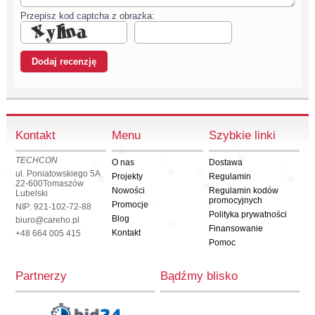
Przepisz kod captcha z obrazka:
Kontakt
Menu
Szybkie linki
TECHCON
O nas
Dostawa
ul. Poniatowskiego 5A
Projekty
Regulamin
22-600
Tomaszów
Nowości
Regulamin kodów
Lubelski
promocyjnych
Promocje
NIP: 921-102-72-88
Polityka prywatności
Blog
biuro@careho.pl
Finansowanie
Kontakt
+48 664 005 415
Pomoc
Partnerzy
Bądźmy blisko